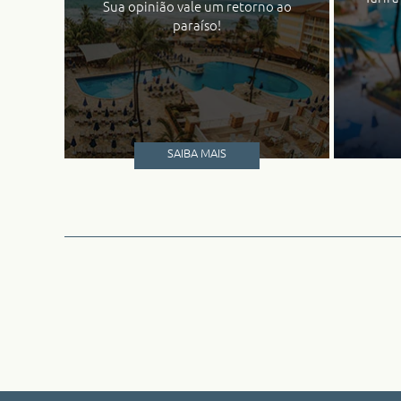
Sua opinião vale um retorno ao
paraíso!
SAIBA MAIS