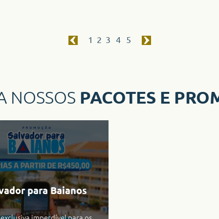
1
2
3
4
5
PACOTES E PRO
A NOSSOS
vador para Baianos
 exclusiva imperdível para os