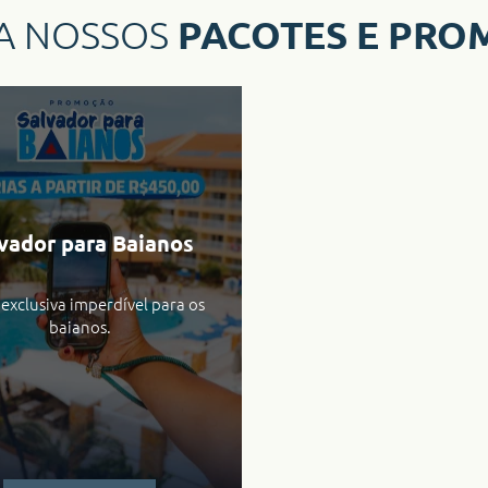
PACOTES E PRO
A NOSSOS
vador para Baianos
 exclusiva imperdível para os
baianos.