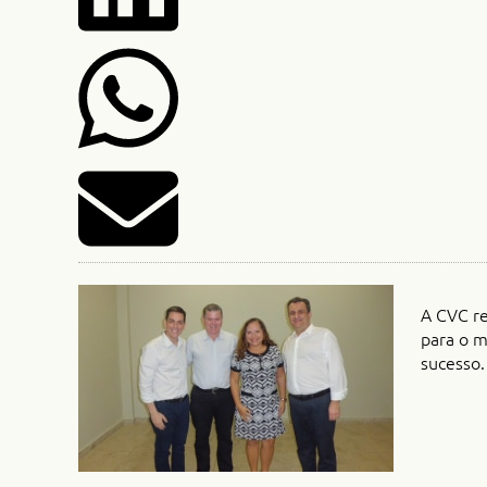
A CVC re
para o m
sucesso.